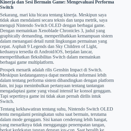
Kinerja dan Sesi Bermain Game: Mengevaluasi Performa
Switch
Sekarang, mari kita bicara tentang kinerja. Meskipun saya
tidak akan mendalami secara teknis dan tanpa metrik, saya
menguji Nintendo Switch OLED dengan berbagai game.
Dengan memainkan Xenoblade Chronicles 3, judul yang
graphically demanding, memperlihatkkan kemampuan sistem
dalam menangani detail rumit lingkungan permainan yang
cepat. Asphalt 9 Legends dan Sky Children of Light,
keduanya tersedia di Android/iOS, berjalan lancar,
memperlihatkan fleksibilitas Switch dalam memainkan
berbagai game multiplatform.
Prospek menarik adalah rilis Genshin Impact di Switch.
Meskipun kedatangannya dapat membuka informasi lebih
dalam tentang performa sistem dibandingkan dengan platform
lain, ini juga menimbulkan pertanyaan tentang tantangan
mengadaptasi game yang visual intensif ke konsol genggam.
Tapi sepertinya game ini tidak akan pernah dirilis intuk
Switch.
Tentang kekhawatiran tentang suhu, Nintendo Switch OLED
tentu mengalami peningkatan suhu saat bermain, terutama
dalam mode genggam. Sisi kanan cenderung lebih hangat,
yang menariknya tidak mengganggu penempatan tangan,
berkat kedekatan tangan dengan joy-con. Saat beralih ke