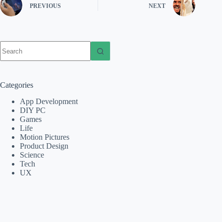
PREVIOUS
NEXT
No
results
Categories
App Development
DIY PC
Games
Life
Motion Pictures
Product Design
Science
Tech
UX